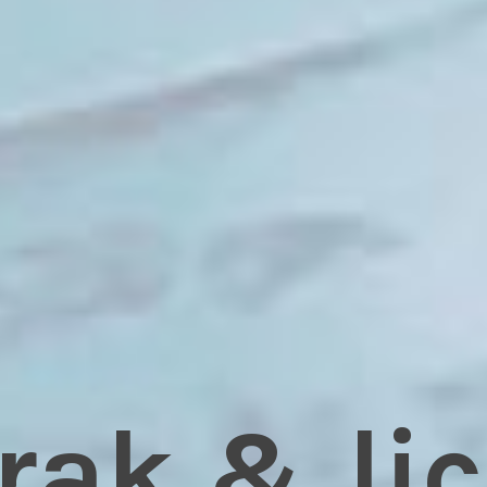
rak & li