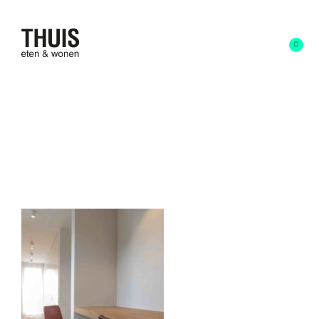
0
26 maart 2020
written by
liesbeth
S-C607-chair