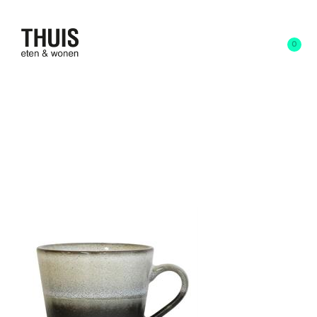
0
3 maart 2017
written by
admin
CAP zwart wit