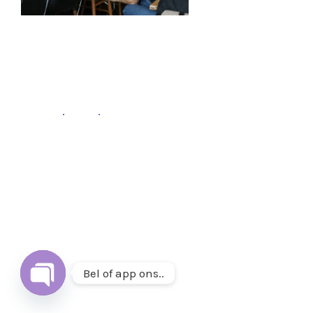
Fb
.
Ins
.
Follow
Volg ons op
Instagram
&
Facebook
of mail ons op
info@thuisetenenwonen.nl
.
Bel of app ons..
Open