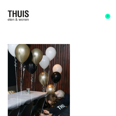
0
IMG_9651 (2)