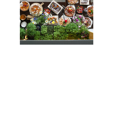
Volg ons op
Instagram
&
Facebook
of mail ons o