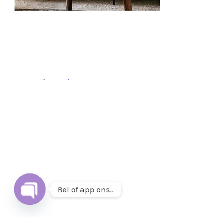
Fb
.
Ins
.
Follow
Volg ons op
Instagram
&
Facebook
of mail ons op
info@thuisetenenwonen.nl
.
Bel of app ons..
Open