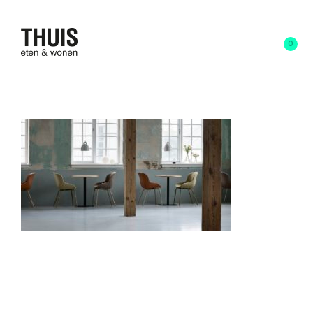
0
Normann voor