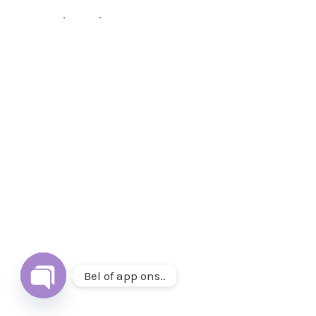
Fb
.
Ins
.
Follow
Volg ons op
Instagram
&
Facebook
of mail ons op
info@thuisetenenwonen.nl
.
Bel of app ons..
Open