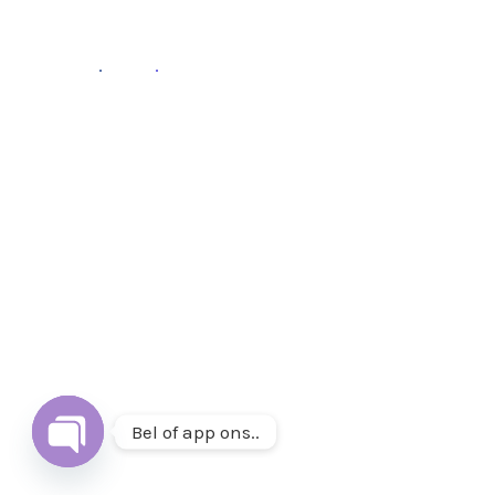
Fb
.
Ins
.
Follow
Volg ons op
Instagram
&
Facebook
of mail ons op
info@thuisetenenwonen.nl
.
Bel of app ons..
Open