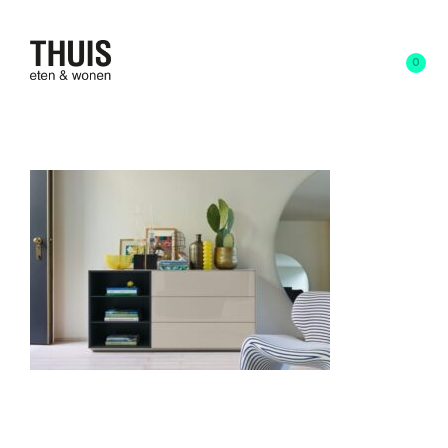
0
NexBox_5120x3200-8-600×400