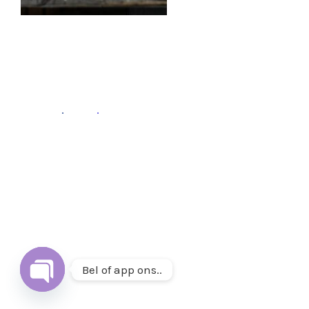
Fb
.
Ins
.
Follow
Volg ons op
Instagram
&
Facebook
of mail ons op
info@thuisetenenwonen.nl
.
Bel of app ons..
Open