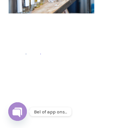
Fb
.
Ins
.
Follow
Volg ons op
Instagram
&
Facebook
of mail ons op
info@thuisetenenwonen.nl
.
Bel of app ons..
Open