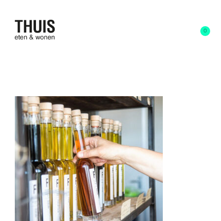
0
olijfolie-foodelicious-winkel-dronten-
flevoland