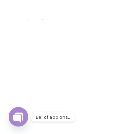
Fb
.
Ins
.
Follow
Volg ons op
Instagram
&
Facebook
of mail ons op
info@thuisetenenwonen.nl
.
Bel of app ons..
Open