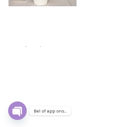
Fb
.
Ins
.
Follow
Volg ons op
Instagram
&
Facebook
of mail ons op
info@thuisetenenwonen.nl
.
Bel of app ons..
Open