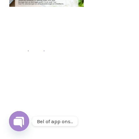
Fb
.
Ins
.
Follow
Volg ons op
Instagram
&
Facebook
of mail ons op
info@thuisetenenwonen.nl
.
Bel of app ons..
Open