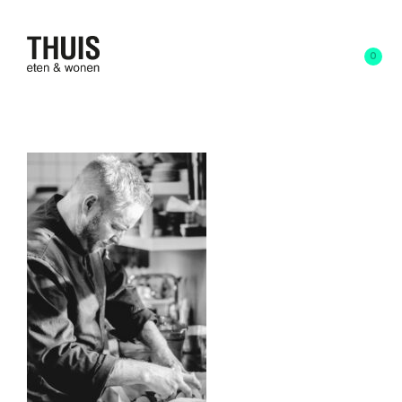
0
Harm-jan