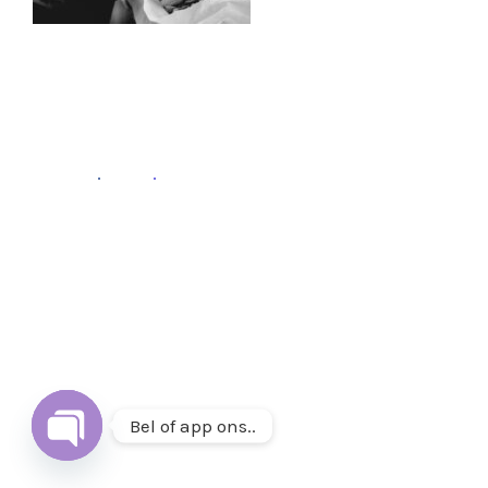
Fb
.
Ins
.
Follow
Volg ons op
Instagram
&
Facebook
of mail ons op
info@thuisetenenwonen.nl
.
Bel of app ons..
Open